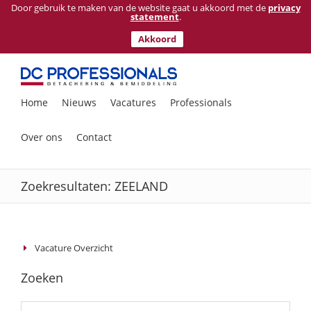
Door gebruik te maken van de website gaat u akkoord met de
privacy
statement
.
Akkoord
Ga
naar
inhoud
Zoeken
Home
Nieuws
Vacatures
Professionals
naar:
Over ons
Contact
Zoekresultaten: ZEELAND
Vacature Overzicht
Zoeken