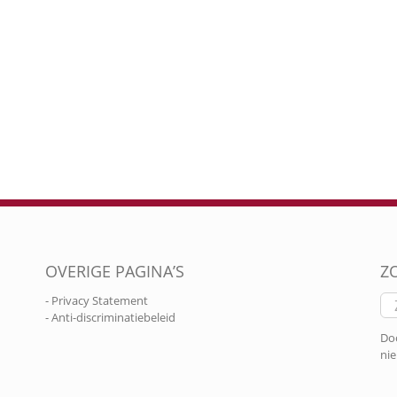
OVERIGE PAGINA’S
Z
Zo
- Privacy Statement
naa
- Anti-discriminatiebeleid
Doo
nie