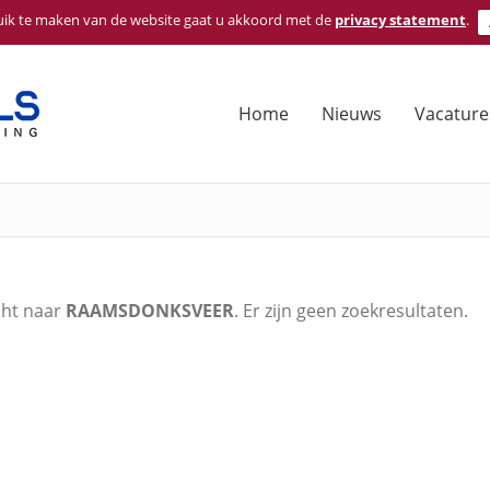
ik te maken van de website gaat u akkoord met de
privacy statement
.
Zoeken
naar:
Home
Nieuws
Vacature
cht naar
RAAMSDONKSVEER
. Er zijn geen zoekresultaten.