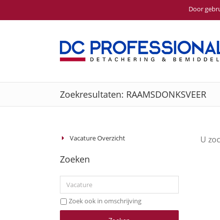
Door gebru
Ga
naar
inhoud
Zoekresultaten: RAAMSDONKSVEER
Vacature Overzicht
U zo
Zoeken
Zoek ook in omschrijving