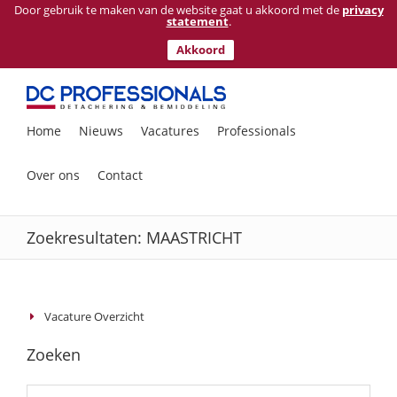
Door gebruik te maken van de website gaat u akkoord met de
privacy
statement
.
Akkoord
Ga
naar
inhoud
Zoeken
Home
Nieuws
Vacatures
Professionals
naar:
Over ons
Contact
Zoekresultaten: MAASTRICHT
Vacature Overzicht
Zoeken