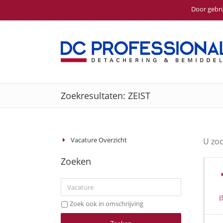
Door gebru
Ga
naar
inhoud
Zoekresultaten: ZEIST
Vacature Overzicht
U zo
Zoeken
Zoek ook in omschrijving