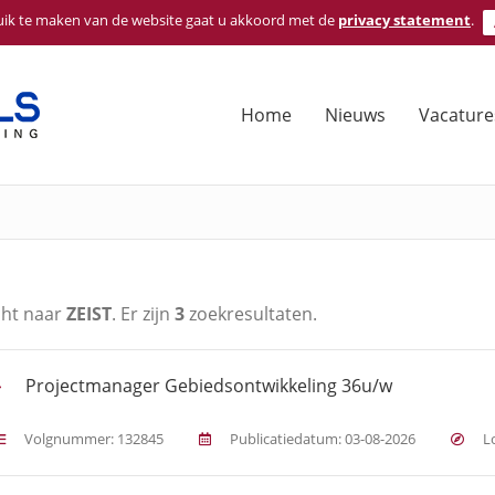
ik te maken van de website gaat u akkoord met de
privacy statement
.
Zoeken
naar:
Home
Nieuws
Vacature
cht naar
ZEIST
. Er zijn
3
zoekresultaten.
Projectmanager Gebiedsontwikkeling 36u/w
Volgnummer: 132845
Publicatiedatum: 03-08-2026
Lo