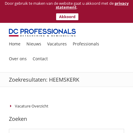
Door gebruik te maken van de website gaat u akkoord met de
privacy
statement
.
Akkoord
Ga
naar
inhoud
Zoeken
Home
Nieuws
Vacatures
Professionals
naar:
Over ons
Contact
Zoekresultaten: HEEMSKERK
Vacature Overzicht
Zoeken