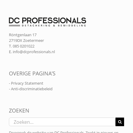
Röntgenlaan 17
2719DX Zoetermeer
T. 085 0201022
E.
info@dcprofessionals.nl
OVERIGE PAGINA’S
- Privacy Statement
- Anti-discriminatiebeleid
ZOEKEN
Zoeken
naar:
Doorzoek de website van DC Professionals. Zoekt in nieuws en